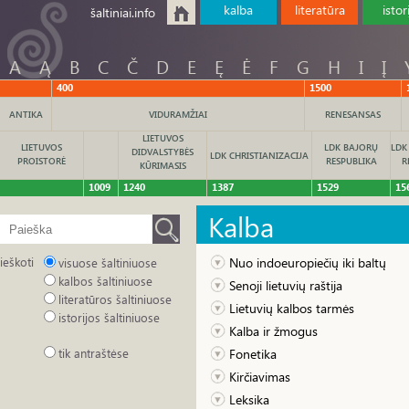
kalba
literatūra
istor
šaltiniai.info
A
Ą
B
C
Č
D
E
Ę
Ė
F
G
H
I
Į
400
1500
ANTIKA
VIDURAMŽIAI
RENESANSAS
LIETUVOS
LIETUVOS
LDK BAJORŲ
LDK
DIDVALSTYBĖS
LDK CHRISTIANIZACIJA
PROISTORĖ
RESPUBLIKA
R
KŪRIMASIS
1009
1240
1387
1529
15
Kalba
ieškoti
Nuo indoeuropiečių iki baltų
visuose šaltiniuose
kalbos šaltiniuose
Senoji lietuvių raštija
literatūros šaltiniuose
Lietuvių kalbos tarmės
istorijos šaltiniuose
Kalba ir žmogus
tik antraštėse
Fonetika
Kirčiavimas
Leksika